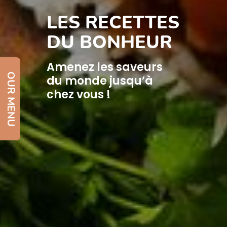
LES RECETTES
DU BONHEUR
Amenez les saveurs
OUR MENU
du monde jusqu’à
chez vous !