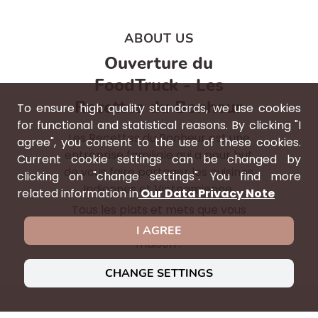
ABOUT US
Ouverture du
FoodTruck - Les
Recettes du Bonheur
To ensure high quality standards, we use cookies
for functional and statistical reasons. By clicking "I
Les Recettes du Bonheur est une
agree", you consent to the use of these cookies.
entreprise familiale qui a pour but
Current cookie settings can be changed by
de vous faire partager les cuisines
clicking on "change settings". You find more
Indiennes et Vietnamienne.
related information in
Our Data Privacy Note
Tous les plats et mets que vous
dégusterez chez nous sont "fait-
I AGREE
maison".
CHANGE SETTINGS